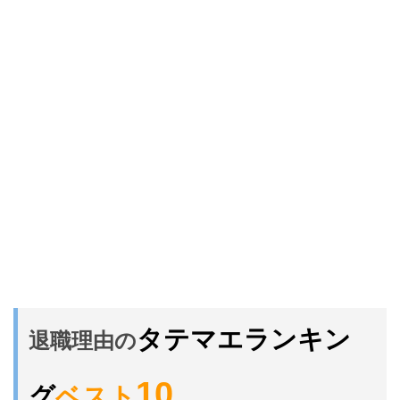
タテマエランキン
退職理由の
10
グ
ベスト