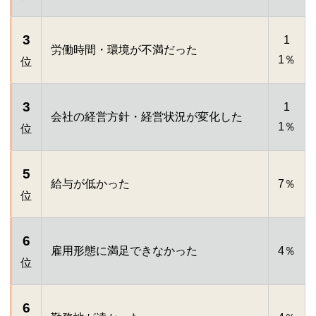
3
1
労働時間・環境が不満だった
1％
位
3
1
会社の経営方針・経営状況が変化した
1％
位
5
給与が低かった
7％
位
6
雇用形態に満足できなかった
4％
位
6