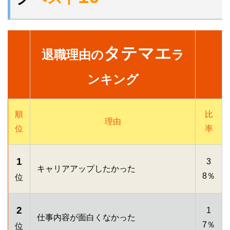
タテマエ
退職理由の
ラ
ンキング
順
比
理由
位
率
1
3
キャリアアップしたかった
8％
位
2
1
仕事内容が面白くなかった
7％
位