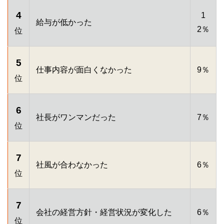
4
1
給与が低かった
2％
位
5
仕事内容が面白くなかった
9％
位
6
社長がワンマンだった
7％
位
7
社風が合わなかった
6％
位
7
会社の経営方針・経営状況が変化した
6％
位