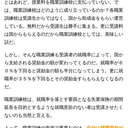
とはあれど、授業料を職業訓練校に支払っていない。で
は、職業訓練校はどのように成り立っているのか？各職業
訓練校は受講生からではなく、国から助成金をもらい運営
している。無料だから受講生は勝手に集まる。更に受講料
は国からもらえるのだから職業訓練校としては、美味しい
話だ。
しかし、そんな職業訓練も受講者の就職率によって、国か
ら支給される奨励金の額が変わってくるのだ。就職率が６
０％を下回ると奨励金の額も半分になってしまう。更に就
職率が３５％を下回るとその奨励金すらもらえなくなるの
だ。
職業訓練校は、就職率を落とす要因となる失業保険の期間
延長を目的とするような就職意欲のない者は受講させたく
ないのも当然と言える。
よって、職業訓練の面接で重要なのは、
自分は就職意欲が