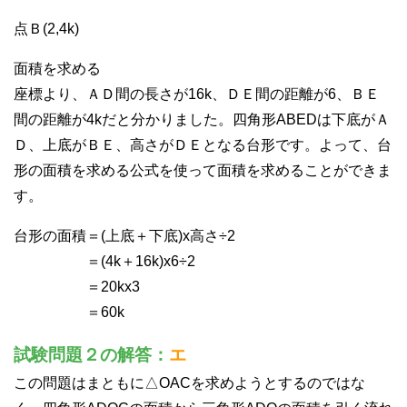
点Ｂ(2,4k)
面積を求める
座標より、ＡＤ間の長さが16k、ＤＥ間の距離が6、ＢＥ
間の距離が4kだと分かりました。四角形ABEDは下底がＡ
Ｄ、上底がＢＥ、高さがＤＥとなる台形です。よって、台
形の面積を求める公式を使って面積を求めることができま
す。
台形の面積＝(上底＋下底)x高さ÷2
＝(4k＋16k)x6÷2
＝20kx3
＝60k
試験問題２の解答：
エ
この問題はまともに△OACを求めようとするのではな