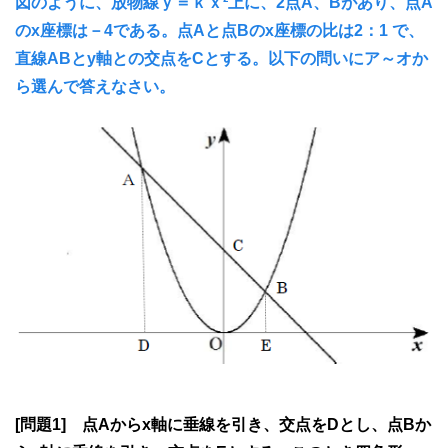
図のように、放物線ｙ＝ｋｘ²上に、2点A、Bがあり、点A
のx座標は－4である。点Aと点Bのx座標の比は2：1 で、
直線ABとy軸との交点をCとする。以下の問いにア～オか
ら選んで答えなさい。
[問題1] 点Aからx軸に垂線を引き、交点をDとし、点Bか