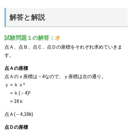
解答と解説
試験問題１の解答：
オ
点Ａ、点Ｂ、点Ｃ、点Ｄの座標をそれぞれ求めていきま
す。
点Ａの座標
点Ａのｘ座標は－4なので、ｙ座標は次の通り。
ｙ＝ｋｘ²
＝ｋ(－4)²
＝16ｋ
点Ａ(－4,16k)
点Ｄの座標