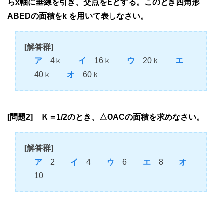
らx軸に垂線を引き、交点をEとする。このとき四角形
ABEDの面積をk を用いて表しなさい。
[解答群]
ア
4ｋ
イ
16ｋ
ウ
20ｋ
エ
40ｋ
オ
60ｋ
[問題2] Ｋ＝1/2のとき、△OACの面積を求めなさい。
[解答群]
ア
2
イ
4
ウ
6
エ
8
オ
10