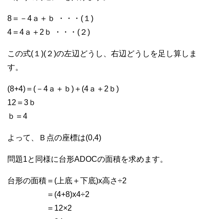
8＝－4ａ＋ｂ ・・・(１)
4＝4ａ＋2ｂ ・・・(２)
この式(１)(２)の左辺どうし、右辺どうしを足し算しま
す。
(8+4)＝(－4ａ＋ｂ)＋(4ａ＋2ｂ)
12＝3ｂ
ｂ＝4
よって、Ｂ点の座標は(0,4)
問題1と同様に台形ADOCの面積を求めます。
台形の面積＝(上底＋下底)x高さ÷2
＝(4+8)x4÷2
＝12×2