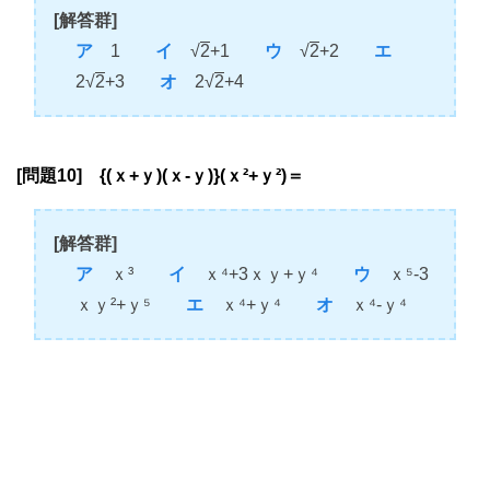
[解答群]
ア
1
イ
√
2
+1
ウ
√
2
+2
エ
2√
2
+3
オ
2√
2
+4
[問題10] {(ｘ+ｙ)(ｘ-ｙ)}(ｘ²+ｙ²)＝
[解答群]
ア
ｘ³
イ
ｘ⁴+3ｘｙ+ｙ⁴
ウ
ｘ⁵-3
ｘｙ²+ｙ⁵
エ
ｘ⁴+ｙ⁴
オ
ｘ⁴-ｙ⁴