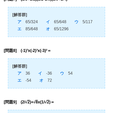
[解答群]
ア
65/324
イ
65/648
ウ
5/117
エ
85/648
オ
65/1296
[問題8] (-1)³x(-2)³x(-3)²＝
[解答群]
ア
36
イ
-36
ウ
54
エ
-54
オ
72
[問題9] (2/√
2
)+√
8
x(1/√
2
)＝