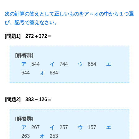
次の計算の答えとして正しいものをア～オの中から１つ選
び、記号で答えなさい。
[問題1] 272＋372＝
[解答群]
ア
544
イ
744
ウ
654
エ
644
オ
684
[問題2] 383－126＝
[解答群]
ア
267
イ
257
ウ
157
エ
263
オ
253