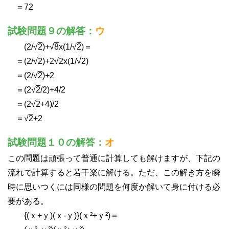
＝72
試験問題９の解答：
ウ
(2/√
2
)+√
8
x(1/√
2
)＝
＝(2/√
2
)+2√
2
x(1/√
2
)
＝(2/√
2
)+2
＝(2√
2
/2)+4/2
＝(2√
2
+4)/2
＝√
2
+2
試験問題１０の解答：
オ
この問題は頑張って普通に計算しても解けますが、下記の
流れで計算すると若干楽に解ける。ただ、この解き方を瞬
時に思いつくには同様の問題を何度か解いて身に付ける必
要がある。
{(ｘ+ｙ)(ｘ-ｙ)}(ｘ²+ｙ²)＝