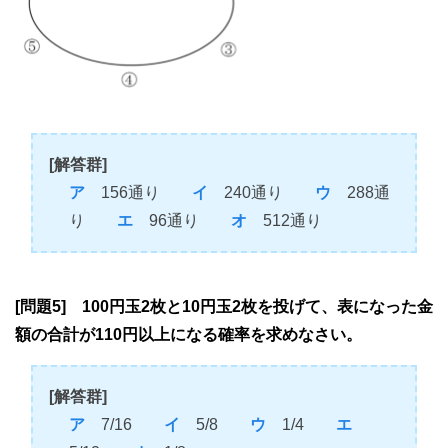
[解答群]
ア
156通り
イ
240通り
ウ
288通
り
エ
96通り
オ
512通り
[問題5] 100円玉2枚と10円玉2枚を投げて、表になった金
額の合計が110円以上になる確率を求めなさい。
[解答群]
ア
7/16
イ
5/8
ウ
1/4
エ