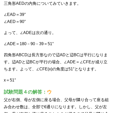
三角形AEDの内角についてみていきます。
∠EAD＝39°
∠AED＝90°
よって、∠ADEは次の通り。
∠ADE＝180－90－39＝51°
四角形ABCDは長方形なので辺ADと辺BCは平行になりま
す。辺ADと辺BCが平行の場合、∠ADE＝∠CFEが成り立
ちます。よって、∠CFE(x)の角度は51°となります。
x＝51°
試験問題４の解答：
ウ
父が右側、母が左側に座る場合、父母が隣り合って座る組
み合わせ数は、全部で6通りになります。しかし、父が左