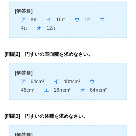
[解答群]
ア
8π
イ
16π
ウ
12
エ
4π
オ
12π
[問題2] 円すいの表面積を求めなさい。
[解答群]
ア
64cm²
イ
48πcm²
ウ
48cm²
エ
16πcm²
オ
64πcm²
[問題3] 円すいの体積を求めなさい。
[解答群]