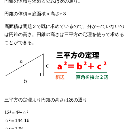
円錐の体積を求める公式は次の通り。
円錐の体積＝底面積ｘ高さ÷３
底面積は問題２で既に求めているので、分かっていないの
は円錐の高さ。円錐の高さは三平方の定理を使って求める
ことができる。
三平方の定理より円錐の高さは次の通り
12²＝4²+ｃ²
ｃ²＝144-16
ｃ²＝128