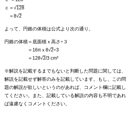
ｃ＝√
128
＝8√
2
よって、円錐の体積は公式より次の通り。
円錐の体積＝底面積ｘ高さ÷３
＝16πｘ8√
2
÷3
＝128√
2
/3 cm³
※解説を記載するまでもないと判断した問題に関しては、
解説を記載せず解答のみを記載しています。もし、この問
題の解説が欲しいというのがあれば、コメント欄に記載し
てください。また、記載している解説の内容も不明であれ
ば遠慮なくコメントください。