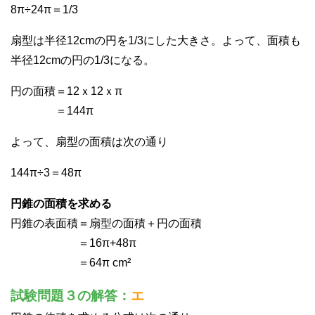
8π÷24π＝1/3
扇型は半径12cmの円を1/3にした大きさ。よって、面積も
半径12cmの円の1/3になる。
円の面積＝12ｘ12ｘπ
＝144π
よって、扇型の面積は次の通り
144π÷3＝48π
円錐の面積を求める
円錐の表面積＝扇型の面積＋円の面積
＝16π+48π
＝64π cm²
試験問題３の解答：
エ