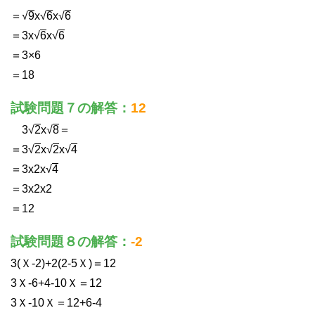
＝√
9
x√
6
x√
6
＝3x√
6
x√
6
＝3×6
＝18
試験問題７の解答：
12
3√
2
x√
8
＝
＝3√
2
x√
2
x√
4
＝3x2x√
4
＝3x2x2
＝12
試験問題８の解答：
-2
3(Ｘ-2)+2(2-5Ｘ)＝12
3Ｘ-6+4-10Ｘ＝12
3Ｘ-10Ｘ＝12+6-4