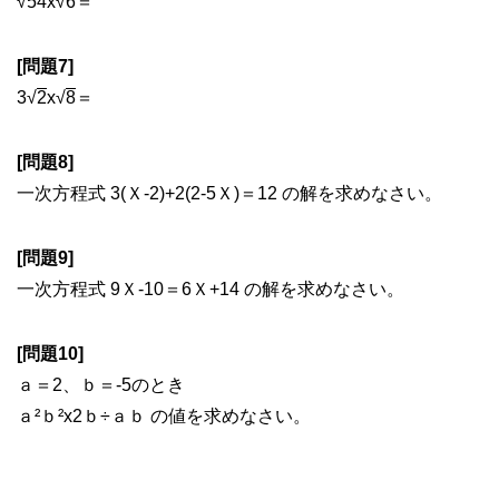
√
54
x√
6
＝
[問題7]
3√
2
x√
8
＝
[問題8]
一次方程式 3(Ｘ-2)+2(2-5Ｘ)＝12 の解を求めなさい。
[問題9]
一次方程式 9Ｘ-10＝6Ｘ+14 の解を求めなさい。
[問題10]
ａ＝2、ｂ＝-5のとき
ａ²ｂ²x2ｂ÷ａｂ の値を求めなさい。