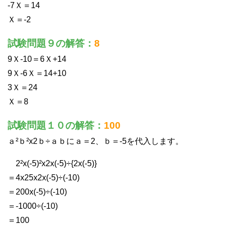
-7Ｘ＝14
Ｘ＝-2
試験問題９の解答：
8
9Ｘ-10＝6Ｘ+14
9Ｘ-6Ｘ＝14+10
3Ｘ＝24
Ｘ＝8
試験問題１０の解答：
100
ａ²ｂ²x2ｂ÷ａｂにａ＝2、ｂ＝-5を代入します。
2²x(-5)²x2x(-5)÷{2x(-5)}
＝4x25x2x(-5)÷(-10)
＝200x(-5)÷(-10)
＝-1000÷(-10)
＝100