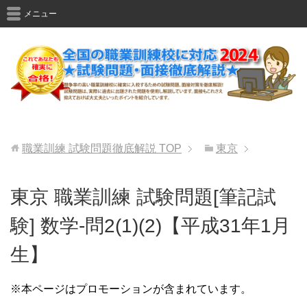
メニュー
職業訓練 試験問題徹底解説
TOP
東京
東京 職業訓練 試験問題[筆記試
験] 数学-問2(1)(2)【平成31年1月
生】
※本ページはプロモーションが含まれています。