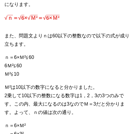
になります。
√
ｎ
＝√
6
×√
Ｍ²
＝√
6×Ｍ²
また、問題文よりｎは60以下の整数なので以下の式が成り
立ちます。
ｎ＝6×Ｍ²≦60
6Ｍ²≦60
Ｍ²≦10
Ｍ²は10以下の数字になると分かりました。
2乗して10以下の整数になる数字は1，2，3の3つのみで
す。この内、最大になるのは3なのでＭ＝3だと分かりま
す。よって、ｎの値は次の通り。
ｎ＝6×Ｍ²
＝6×3²