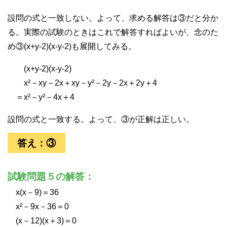
設問の式と一致しない。よって、求める解答は③だと分か
る。実際の試験のときはこれで解答すればよいが、念のた
め③(x+y-2)(x-y-2)も展開してみる。
(x+y-2)(x-y-2)
x²－xy－2x＋xy－y²－2y－2x＋2y＋4
＝x²－y²－4x＋4
設問の式と一致する。よって、③が正解は正しい。
答え：③
試験問題５の解答：
x(x－9)＝36
x²－9x－36＝0
(x－12)(x＋3)＝0