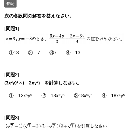
長崎
次の各設問の解答を答えなさい。
[問題1]
①13 ②－7 ③7 ④－13
[問題2]
(3x²y)² × (－2xy³) を計算しなさい。
①－12x⁵y⁵ ②－18x⁵y⁵ ③18x⁵y⁵ ④－18x⁴y⁵
[問題3]