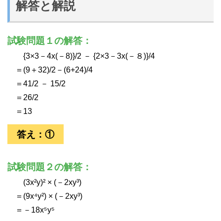
解答と解説
試験問題１の解答：
{3×3－4x(－8)}/2 － {2×3－3x(－８)}/4
＝(9＋32)/2－(6+24)/4
＝41/2 － 15/2
＝26/2
＝13
答え：①
試験問題２の解答：
(3x²y)² × (－2xy³)
＝(9x⁴y²) × (－2xy³)
＝－18x⁵y⁵