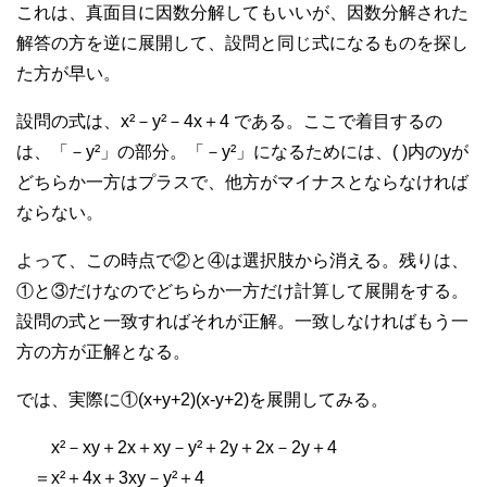
これは、真面目に因数分解してもいいが、因数分解された
解答の方を逆に展開して、設問と同じ式になるものを探し
た方が早い。
設問の式は、x²－y²－4x＋4 である。ここで着目するの
は、「－y²」の部分。「－y²」になるためには、( )内のyが
どちらか一方はプラスで、他方がマイナスとならなければ
ならない。
よって、この時点で②と④は選択肢から消える。残りは、
①と③だけなのでどちらか一方だけ計算して展開をする。
設問の式と一致すればそれが正解。一致しなければもう一
方の方が正解となる。
では、実際に①(x+y+2)(x-y+2)を展開してみる。
x²－xy＋2x＋xy－y²＋2y＋2x－2y＋4
＝x²＋4x＋3xy－y²＋4