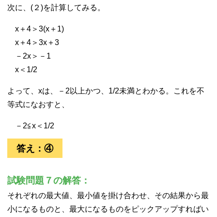
次に、(２)を計算してみる。
x＋4＞3(x＋1)
x＋4＞3x＋3
－2x＞－1
x＜1/2
よって、xは、－2以上かつ、1/2未満とわかる。これを不
等式になおすと、
－2≦x＜1/2
答え：④
試験問題７の解答：
それぞれの最大値、最小値を掛け合わせ、その結果から最
小になるものと、最大になるものをピックアップすればい