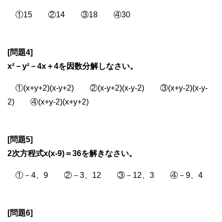
①15 ②14 ③18 ④30
[問題4]
x²－y²－4x＋4を因数分解しなさい。
①(x+y+2)(x-y+2) ②(x-y+2)(x-y-2) ③(x+y-2)(x-y-
2) ④(x+y-2)(x+y+2)
[問題5]
2次方程式x(x-9)＝36を解きなさい。
①－4、9 ②－3、12 ③－12、3 ④－9、4
[問題6]