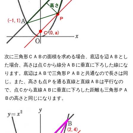
次に三角形ＣＡＢの面積を求める場合、底辺を辺ＡＢとし
た場合、高さは点Ｃから線分ＡＢに垂直に下ろした線にな
ります。底辺はＡＢで三角形ＰＡＢと共通なので長さは同
じ。また、高さも点Ｐを通る直線と直線ＡＢは平行なの
で、点Ｃから直線ＡＢに垂直に下ろした距離も三角形ＰＡ
Ｂの高さと同じになります。