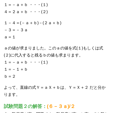
１＝－ａ＋ｂ ・・・(１)
４＝２ａ＋ｂ ・・・(２)
１－４＝(－ａ＋ｂ)－(２ａ＋ｂ)
－３＝－３ａ
ａ＝１
ａの値が求まりました。このａの値を式(１)もしくは式
(２)に代入すると残るｂの値も求まります。
１＝－ａ＋ｂ ・・・(１)
１＝－１＋ｂ
ｂ＝２
よって、直線の式Ｙ＝ａＸ＋ｂは、Ｙ＝Ｘ＋２ だと分か
ります。
試験問題２の解答：
(６－３ａ)/２