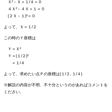
Ｘ²－Ｘ＋１/４＝０
４Ｘ²－４Ｘ＋１＝０
(２Ｘ－１)²＝０
よって、Ｘ＝１/２
この時のＹ座標は
Ｙ＝Ｘ²
Ｙ＝(１/２)²
＝１/４
よって、求めたい点Ｐの座標は(１/２, １/４)
※解説の内容が不明、不十分というのがあればコメントを
ください。