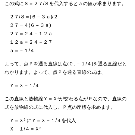
この式にＳ＝２７/８を代入するとａの値が求まります。
２７/８＝(６－３ａ)/２
２７＝４(６－３ａ)
２７＝２４－１２ａ
１２ａ＝２４－２７
ａ＝－１/４
よって、点Ｐを通る直線は点(０, －１/４)を通る直線だと
わかります。よって、点Ｐを通る直線の式は、
Ｙ＝Ｘ－１/４
この直線と放物線Ｙ＝Ｘ²が交わる点がＰなので、直線の
式を放物線の式に代入し、Ｐ点の座標を求めます。
Ｙ＝Ｘ² にＹ＝Ｘ－１/４を代入
Ｘ－１/４＝Ｘ²