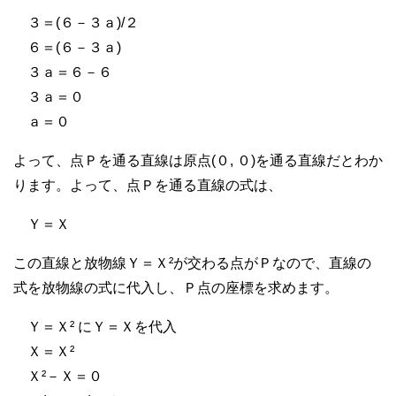
３＝(６－３ａ)/２
６＝(６－３ａ)
３ａ＝６－６
３ａ＝０
ａ＝０
よって、点Ｐを通る直線は原点(０, ０)を通る直線だとわか
ります。よって、点Ｐを通る直線の式は、
Ｙ＝Ｘ
この直線と放物線Ｙ＝Ｘ²が交わる点がＰなので、直線の
式を放物線の式に代入し、Ｐ点の座標を求めます。
Ｙ＝Ｘ² にＹ＝Ｘを代入
Ｘ＝Ｘ²
Ｘ²－Ｘ＝０