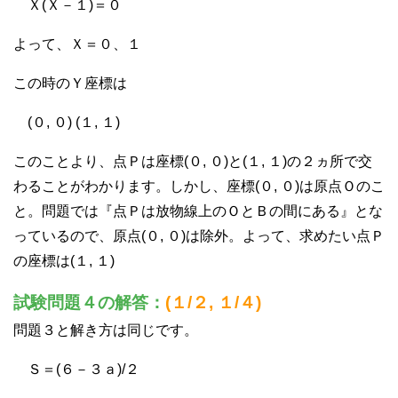
Ｘ(Ｘ－１)＝０
よって、Ｘ＝０、１
この時のＹ座標は
(０, ０) (１, １)
このことより、点Ｐは座標(０, ０)と(１, １)の２ヵ所で交
わることがわかります。しかし、座標(０, ０)は原点Ｏのこ
と。問題では『点Ｐは放物線上のＯとＢの間にある』とな
っているので、原点(０, ０)は除外。よって、求めたい点Ｐ
の座標は(１, １)
試験問題４の解答：
(１/２, １/４)
問題３と解き方は同じです。
Ｓ＝(６－３ａ)/２