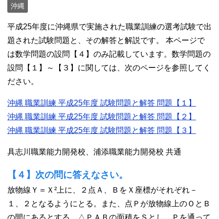
沖縄
平成25年度に沖縄県で実施された職業訓練の選考試験で出
題された試験問題と、その解答と解説です。 本ページで
は数学問題の設問【４】のみ記載しています。数学問題の
設問【１】～【３】に関しては、次のページを参照してく
ださい。
沖縄 職業訓練 平成25年度 試験問題と解答 問題【１】
沖縄 職業訓練 平成25年度 試験問題と解答 問題【２】
沖縄 職業訓練 平成25年度 試験問題と解答 問題【３】
具志川職業能力開発校、浦添職業能力開発校 共通
【４】次の問に答えなさい。
放物線Ｙ＝Ｘ²上に、２点Ａ、ＢをＸ座標がそれぞれ－
１、２となるようにとる。また、点Ｐが放物線上のＯとＢ
の間にあるとする。△ＰＡＢの面積をＳとし、Ｐを通って