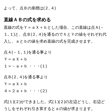
よって、点Ｂの座標は(２, ４)
直線ＡＢの式を求める
直線の式をＹ＝ａＸ＋ｂとした場合、この直線は点Ａ(－
１, １)と、点Ｂ(２, ４)を通るのでＸとＹの値をそれぞれ代
入し、ａとｂの値を求め直線の式を完成させます。
点Ａ(－１, １)を通る事より
Ｙ＝ａＸ＋ｂ
１＝－ａ＋ｂ ・・・(１)
点Ｂ(２, ４)を通る事より
Ｙ＝ａＸ＋ｂ
４＝２ａ＋ｂ ・・・(２)
式(１)(２)ができました。式(１)(２)の左辺どうし、右辺ど
うしをそれぞれ引き算するとａの値が求まります。