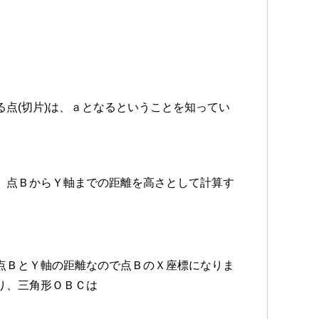
点(切片)は、ａとなるということを知ってい
、点ＢからＹ軸までの距離を高さとして計算す
点ＢとＹ軸の距離なので点ＢのＸ座標になりま
り、三角形ＯＢＣは