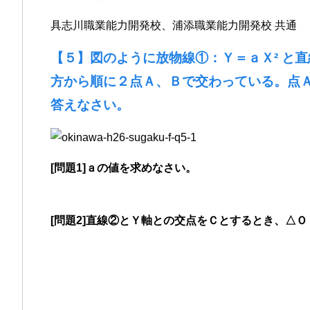
具志川職業能力開発校、浦添職業能力開発校 共通
【５】図のように放物線①：Ｙ＝ａＸ² と
方から順に２点Ａ、Ｂで交わっている。点
答えなさい。
[問題1]ａの値を求めなさい。
[問題2]直線②とＹ軸との交点をＣとするとき、△