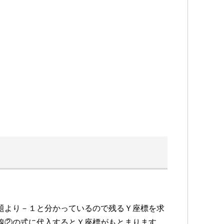
題より－１と分かっているので残るＹ座標を求
線②の式に代入するとＹ座標がもとまります。