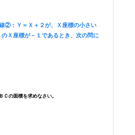
直線②：Ｙ＝Ｘ＋２が、Ｘ座標の小さい
ＡのＸ座標が－１であるとき、次の問に
ＯＢＣの面積を求めなさい。