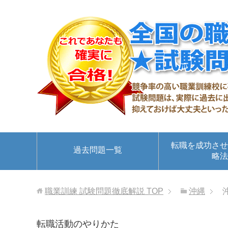
転職を成功させ
過去問題一覧
略法
職業訓練 試験問題徹底解説
TOP
沖縄
転職活動のやりかた