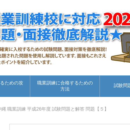
るための攻
職業訓練に合格するための
試験問
方法
沖縄 職業訓練 平成26年度 試験問題と解答 問題【５】