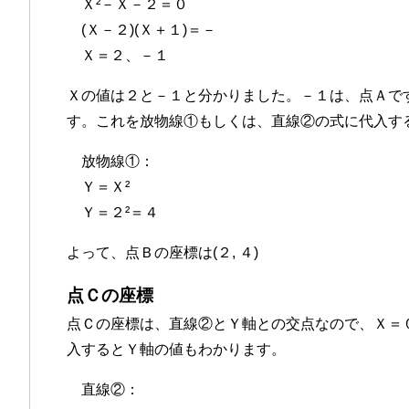
Ｘ²－Ｘ－２＝０
(Ｘ－２)(Ｘ＋１)＝－
Ｘ＝２、－１
Ｘの値は２と－１と分かりました。－１は、点Ａで
す。これを放物線①もしくは、直線②の式に代入す
放物線①：
Ｙ＝Ｘ²
Ｙ＝２²＝４
よって、点Ｂの座標は(２, ４)
点Ｃの座標
点Ｃの座標は、直線②とＹ軸との交点なので、Ｘ＝
入するとＹ軸の値もわかります。
直線②：