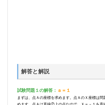
解答と解説
試験問題１の解答：
ａ＝１
まずは、点Ａの座標を求めます。点ＡのＸ座標は問
めます。点Ａは直線②上の点なので、Ｘ＝－１を直