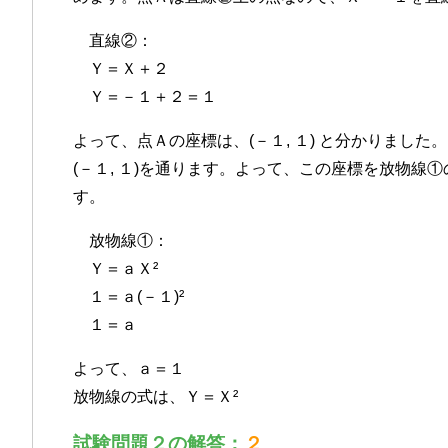
直線②：
Ｙ＝Ｘ＋２
Ｙ＝－１＋２＝１
よって、点Ａの座標は、(－１, １) と分かりまし
(－１, １)を通ります。よって、この座標を放物線
す。
放物線①：
Ｙ＝ａＸ²
１＝ａ(－１)²
１＝ａ
よって、ａ＝１
放物線の式は、Ｙ＝Ｘ²
試験問題２の解答：
２