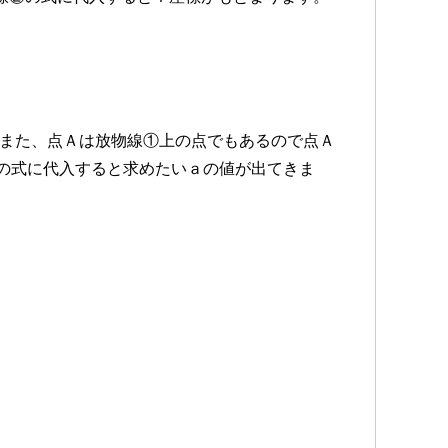
た。また、点Ａは放物線①上の点でもあるので点Ａ
①の式に代入すると求めたいａの値が出てきま