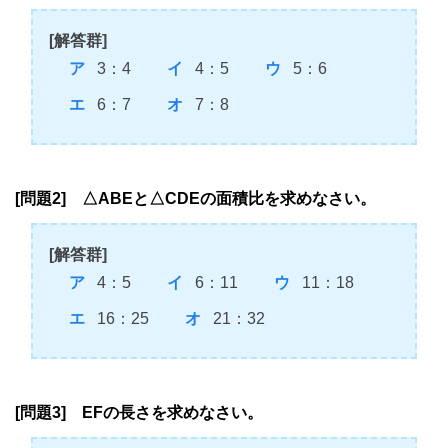
[解答群]
3：4
4：5
5：6
6：7
7：8
[問題2] △ABEと△CDEの面積比を求めなさい。
[解答群]
4：5
6：11
11：18
16：25
21：32
[問題3] EFの長さを求めなさい。