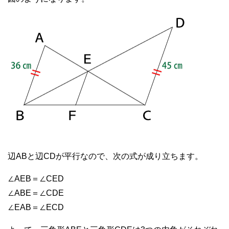
辺ABと辺CDが平行なので、次の式が成り立ちます。
∠AEB＝∠CED
∠ABE＝∠CDE
∠EAB＝∠ECD