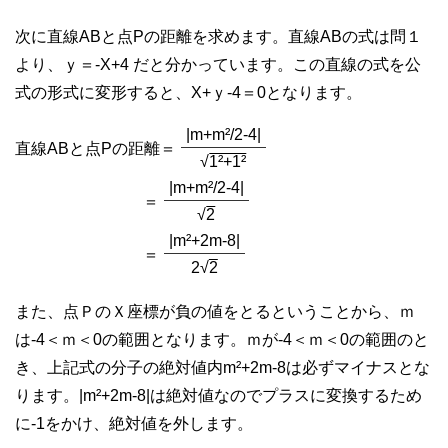
次に直線ABと点Pの距離を求めます。直線ABの式は問１
より、ｙ＝-X+4 だと分かっています。この直線の式を公
式の形式に変形すると、X+ｙ-4＝0となります。
|m+m²/2-4|
直線ABと点Pの距離＝
√
1²+1²
|m+m²/2-4|
＝
√
2
|m²+2m-8|
＝
2√
2
また、点ＰのＸ座標が負の値をとるということから、ｍ
は-4＜ｍ＜0の範囲となります。ｍが-4＜ｍ＜0の範囲のと
き、上記式の分子の絶対値内m²+2m-8は必ずマイナスとな
ります。|m²+2m-8|は絶対値なのでプラスに変換するため
に-1をかけ、絶対値を外します。