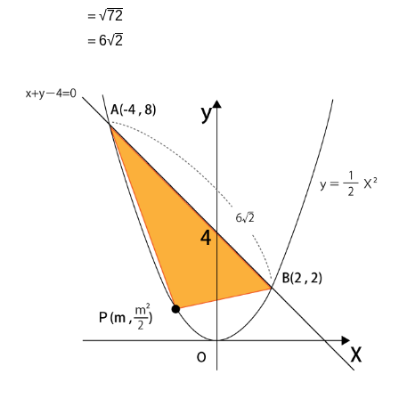
＝√
72
＝6√
2