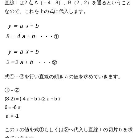
直線ｌは2 点 A（－4，8）、B（2，2）を通るということ
なので、これを上の式に代入します。
ｙ＝ａｘ+ｂ
8＝-4ａ+ｂ
・・・①
ｙ＝ａｘ+ｂ
2＝2ａ+ｂ
・・・②
式①－②を行い直線の傾きａの値を求めていきます。
①－②
(8-2)＝(-4ａ+ｂ)-(2ａ+ｂ)
6＝-6ａ
ａ＝-1
このａの値を式①もしくは②へ代入し直線ｌの切片ｂを求