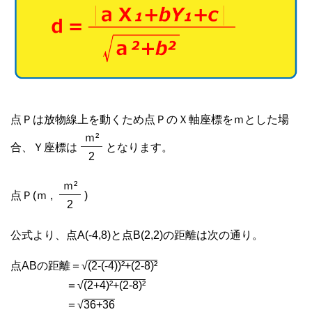
点Ｐは放物線上を動くため点ＰのＸ軸座標をｍとした場
ｍ²
合、Ｙ座標は
となります。
2
ｍ²
点Ｐ(ｍ ,
)
2
公式より、点A(-4,8)と点B(2,2)の距離は次の通り。
点ABの距離＝√
(2-(-4))²+(2-8)²
＝√
(2+4)²+(2-8)²
＝√
36+36