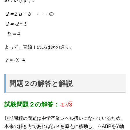
めていきます。
2＝2ａ+ｂ
・・・②
2＝-2+ｂ
ｂ＝4
よって、直線ｌの式は次の通り。
ｙ＝-Ｘ+4
問題２の解答と解説
試験問題２の解答：
-1-√
3
短期課程の問題は中学卒業レベル扱いになっているため、
本来の解き方であれば点Ｐを原点に移動し、△ABPをY軸