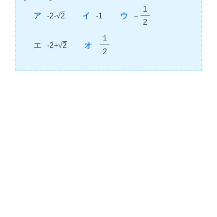
1
-2-√
2
-1
–
2
1
-2+√
2
2