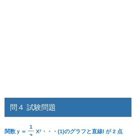
問４ 試験問題
1
関数ｙ＝
X²・・・(1)のグラフと直線l が 2 点
2