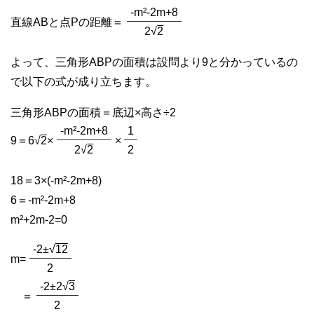
-m²-2m+8
直線ABと点Pの距離＝
2√
2
よって、三角形ABPの面積は設問より9と分かっているの
で以下の式が成り立ちます。
三角形ABPの面積＝底辺×高さ÷2
-m²-2m+8
1
9＝6√
2
×
×
2√
2
2
18＝3×(-m²-2m+8)
6＝-m²-2m+8
m²+2m-2=0
-2±√
12
m=
2
-2±2√
3
＝
2