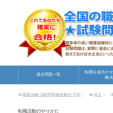
転職を成功させ
過去問題一覧
略法
職業訓練 試験問題徹底解説
TOP
埼玉
転職活動のやりかた