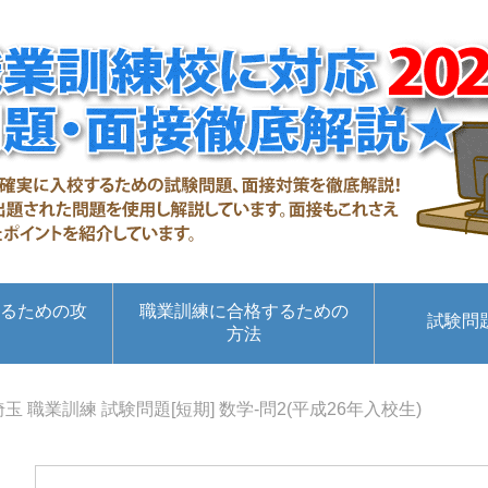
るための攻
職業訓練に合格するための
試験問
方法
埼玉 職業訓練 試験問題[短期] 数学-問2(平成26年入校生)