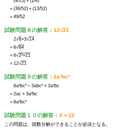
(9/13)＋(1/4)
＝(36/52)＋(13/52)
＝49/52
試験問題８の解答：
12√
21
2√
6
×3√
14
＝6√
84
＝6√
2²×21
＝12√
21
試験問題９の解答：
6a³bc²
6a²bc³ ÷ 3abc² × 3a²bc
＝2ac × 3a²bc
＝6a³bc²
試験問題１０の解答：
X＝10
この問題は、因数分解ができることが必須となる。