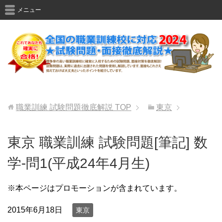
メニュー
職業訓練 試験問題徹底解説
TOP
東京
東京 職業訓練 試験問題[筆記] 数
学-問1(平成24年4月生)
※本ページはプロモーションが含まれています。
2015年6月18日
東京