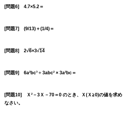
[問題6] 4.7×5.2＝
[問題7] (9/13)＋(1/4)＝
[問題8] 2√
6
×3√
14
[問題9] 6a²bc³ ÷ 3abc² × 3a²bc＝
[問題10] Ｘ²－3Ｘ－70＝0 のとき、Ｘ(Ｘ≧0)の値を求め
なさい。