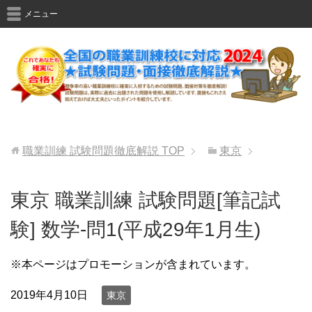
メニュー
職業訓練 試験問題徹底解説
TOP
東京
東京 職業訓練 試験問題[筆記試
験] 数学-問1(平成29年1月生)
※本ページはプロモーションが含まれています。
2019年4月10日
東京