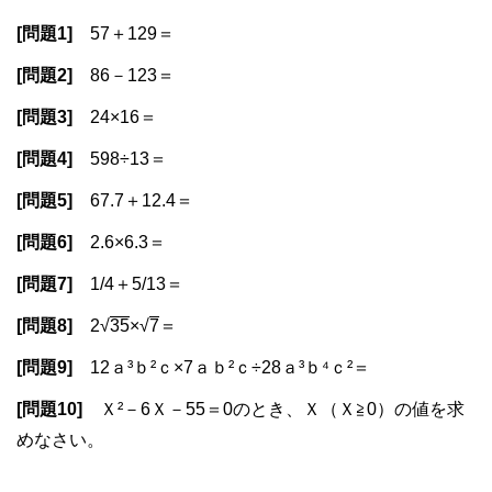
[問題1]
57＋129＝
[問題2]
86－123＝
[問題3]
24×16＝
[問題4]
598÷13＝
[問題5]
67.7＋12.4＝
[問題6]
2.6×6.3＝
[問題7]
1/4＋5/13＝
[問題8]
2√
35
×√
7
＝
[問題9]
12ａ³ｂ²ｃ×7ａｂ²ｃ÷28ａ³ｂ⁴ｃ²＝
[問題10]
Ｘ²－6Ｘ－55＝0のとき、Ｘ（Ｘ≧0）の値を求
めなさい。