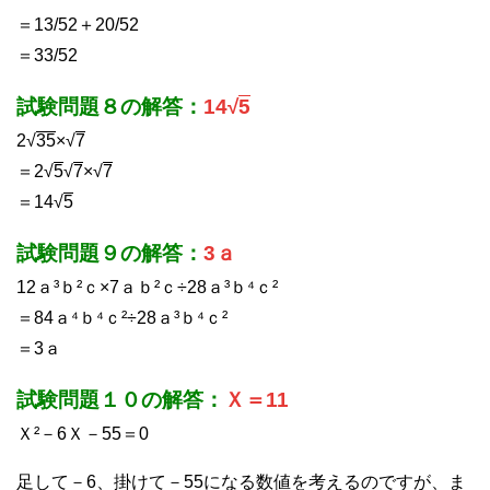
＝13/52＋20/52
＝33/52
試験問題８の解答：
14√
5
2√
35
×√
7
＝2√
5
√
7
×√
7
＝14√
5
試験問題９の解答：
3ａ
12ａ³ｂ²ｃ×7ａｂ²ｃ÷28ａ³ｂ⁴ｃ²
＝84ａ⁴ｂ⁴ｃ²÷28ａ³ｂ⁴ｃ²
＝3ａ
試験問題１０の解答：
Ｘ＝11
Ｘ²－6Ｘ－55＝0
足して－6、掛けて－55になる数値を考えるのですが、ま