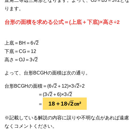
直角二等辺三角形となります。よって、OJ＝BJ＝3√
2
とな
ります。
台形の面積を求める公式＝(上底＋下底)×高さ÷2
上底＝BH＝6√
2
下底＝CG＝12
高さ＝OJ＝3√
2
よって、台形BCGHの面積は次の通り。
台形BCGHの面積＝(6√
2
＋12)×3√
2
÷2
＝(3√
2
＋6)×3√
2
18＋18√
2
㎝²
＝
※記載している解説の内容に誤りや不明な点があれば遠慮
なくコメントください。