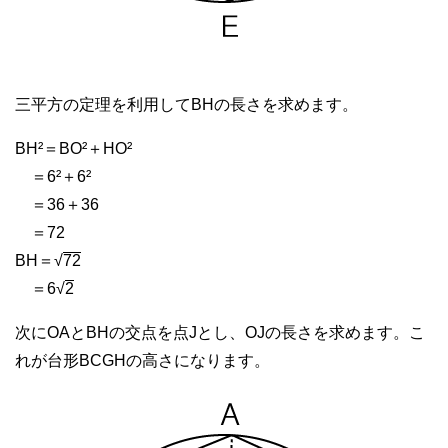
三平方の定理を利用してBHの長さを求めます。
BH²＝BO²＋HO²
＝6²＋6²
＝36＋36
＝72
BH＝√
72
＝6√
2
次にOAとBHの交点を点Jとし、OJの長さを求めます。こ
れが台形BCGHの高さになります。