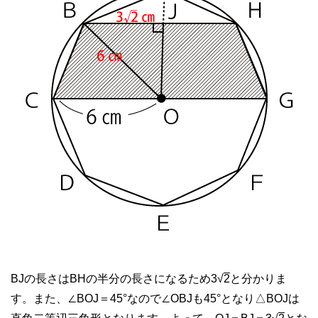
BJの長さはBHの半分の長さになるため3√
2
と分かりま
す。また、∠BOJ＝45°なので∠OBJも45°となり△BOJは