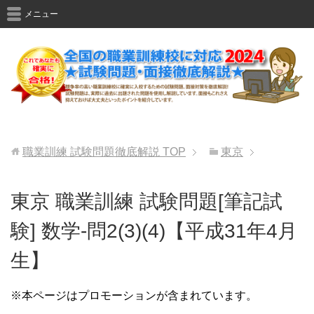
メニュー
職業訓練 試験問題徹底解説
TOP
東京
東京 職業訓練 試験問題[筆記試
験] 数学-問2(3)(4)【平成31年4月
生】
※本ページはプロモーションが含まれています。