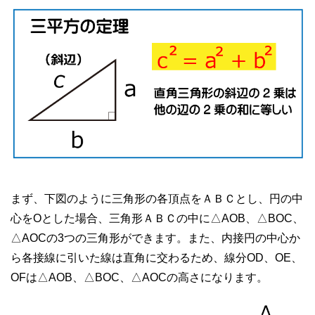
まず、下図のように三角形の各頂点をＡＢＣとし、円の中
心をOとした場合、三角形ＡＢＣの中に△AOB、△BOC、
△AOCの3つの三角形ができます。また、内接円の中心か
ら各接線に引いた線は直角に交わるため、線分OD、OE、
OFは△AOB、△BOC、△AOCの高さになります。