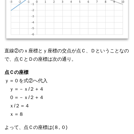
直線②のｘ座標とｙ座標の交点が点Ｃ、Ｄということなの
で、点ＣとＤの座標は次の通り。
点Ｃの座標
ｙ＝０を式②へ代入
ｙ＝－ｘ/２＋４
０＝－ｘ/２＋４
ｘ/２＝４
ｘ＝８
よって、点Ｃの座標は(８, ０)