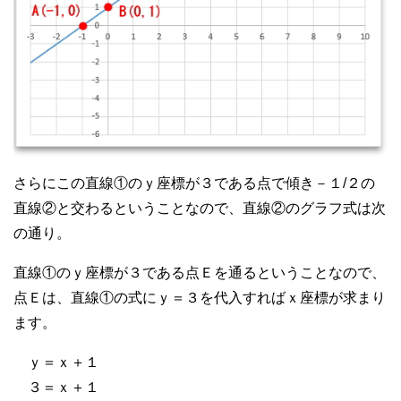
さらにこの直線①のｙ座標が３である点で傾き－１/２の
直線②と交わるということなので、直線②のグラフ式は次
の通り。
直線①のｙ座標が３である点Ｅを通るということなので、
点Ｅは、直線①の式にｙ＝３を代入すればｘ座標が求まり
ます。
ｙ＝ｘ＋１
３＝ｘ＋１