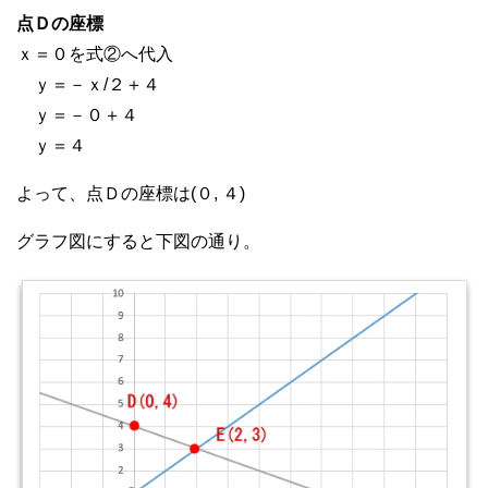
点Ｄの座標
ｘ＝０を式②へ代入
ｙ＝－ｘ/２＋４
ｙ＝－０＋４
ｙ＝４
よって、点Ｄの座標は(０, ４)
グラフ図にすると下図の通り。