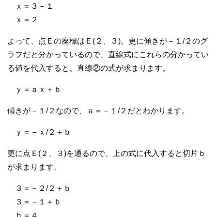
ｘ＝３－１
ｘ＝２
よって、点Ｅの座標はＥ(２、３)。更に傾きが－１/２のグ
ラフだと分かっているので、直線式にこれらの分かってい
る値を代入すると、直線②の式が求まります。
ｙ＝ａｘ＋ｂ
傾きが－１/２なので、ａ＝－１/２だとわかります。
ｙ＝－ｘ/２＋ｂ
更に点Ｅ(２、３)を通るので、上の式に代入すると切片ｂ
が求まります。
３＝－２/２＋ｂ
３＝－１＋ｂ
ｂ＝４