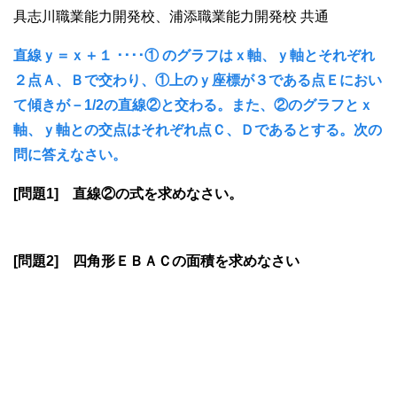
具志川職業能力開発校、浦添職業能力開発校 共通
直線ｙ＝ｘ＋１ ････① のグラフはｘ軸、ｙ軸とそれぞれ
２点Ａ、Ｂで交わり、①上のｙ座標が３である点Ｅにおい
て傾きが－1/2の直線②と交わる。また、②のグラフとｘ
軸、ｙ軸との交点はそれぞれ点Ｃ、Ｄであるとする。次の
問に答えなさい。
[問題1] 直線②の式を求めなさい。
[問題2] 四角形ＥＢＡＣの面積を求めなさい