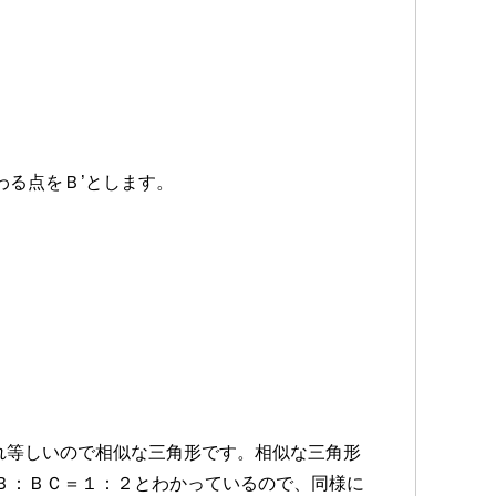
わる点をＢ’とします。
れ等しいので相似な三角形です。相似な三角形
Ｂ：ＢＣ＝１：２とわかっているので、同様に