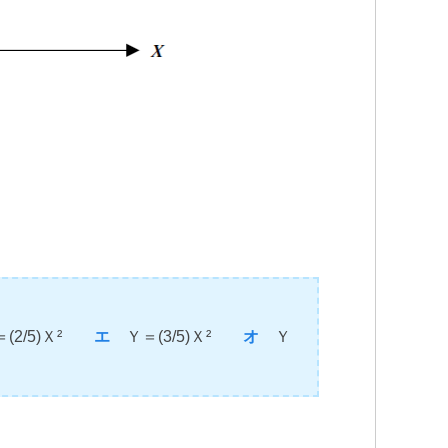
(2/5)Ｘ²
エ
Ｙ＝(3/5)Ｘ²
オ
Ｙ