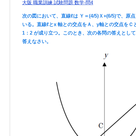
大阪 職業訓練 試験問題 数学-問4
次の図において、直線ℓは Ｙ＝(4/5)Ｘ+(6/5)で
いる。直線ℓとx 軸との交点をＡ、y軸との交点をＣ
1：2 が成り立つ。このとき、次の各問の答えとし
答えなさい。