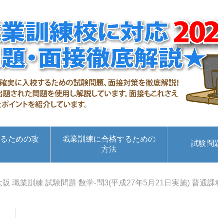
るための攻
職業訓練に合格するための
試験問
方法
大阪 職業訓練 試験問題 数学-問3(平成27年5月21日実施) 普通課