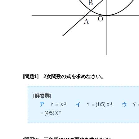
[問題1] 2次関数の式を求めなさい。
[解答群]
ア
Ｙ＝Ｘ²
イ
Ｙ＝(1/5)Ｘ²
ウ
Ｙ＝
＝(4/5)Ｘ²