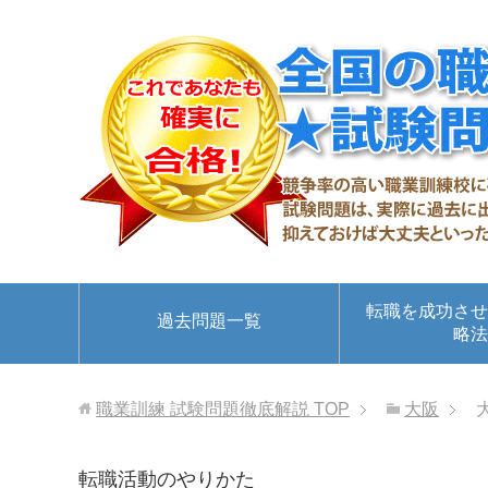
転職を成功させ
過去問題一覧
略法
職業訓練 試験問題徹底解説
TOP
大阪
転職活動のやりかた