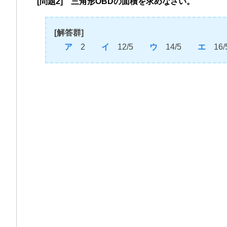
[問題2] 三角形OBDの面積を求めなさい。
[解答群]
ア
2
イ
12/5
ウ
14/5
エ
16