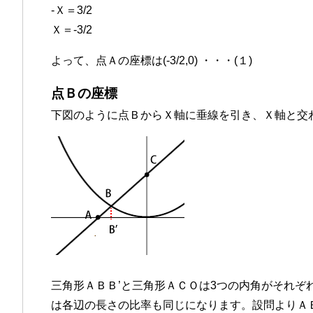
-Ｘ＝3/2
Ｘ＝-3/2
よって、点Ａの座標は(-3/2,0) ・・・(１)
点Ｂの座標
下図のように点ＢからＸ軸に垂線を引き、Ｘ軸と交
三角形ＡＢＢ’と三角形ＡＣＯは3つの内角がそれぞ
は各辺の長さの比率も同じになります。設問よりＡ