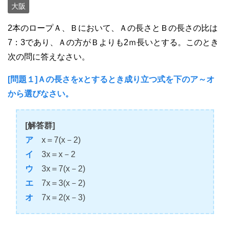
大阪
2本のロープＡ、Ｂにおいて、Ａの長さとＢの長さの比は
7：3であり、Ａの方がＢよりも2ｍ長いとする。このとき
次の問に答えなさい。
[問題１]Ａの長さをxとするとき成り立つ式を下のア～オ
から選びなさい。
[解答群]
ア
x＝7(x－2)
イ
3x＝x－2
ウ
3x＝7(x－2)
エ
7x＝3(x－2)
オ
7x＝2(x－3)