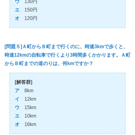
ウ
130円
エ
150円
オ
120円
[問題５]Ａ町からＢ町まで行くのに、時速3kmで歩くと、
時速12kmの自転車で行くより3時間多くかかります。Ａ町
からＢ町までの道のりは、何kmですか？
[解答群]
ア
8km
イ
12km
ウ
15km
エ
10km
オ
16km