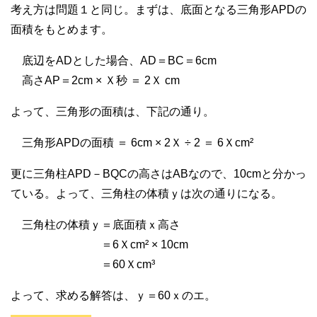
考え方は問題１と同じ。まずは、底面となる三角形APDの
面積をもとめます。
底辺をADとした場合、AD＝BC＝6cm
高さAP＝2cm × Ｘ秒 ＝ 2Ｘ cm
よって、三角形の面積は、下記の通り。
三角形APDの面積 ＝ 6cm × 2Ｘ ÷ 2 ＝ 6Ｘcm²
更に三角柱APD－BQCの高さはABなので、10cmと分かっ
ている。よって、三角柱の体積ｙは次の通りになる。
三角柱の体積ｙ＝底面積ｘ高さ
＝6Ｘcm² × 10cm
＝60Ｘcm³
よって、求める解答は、ｙ＝60ｘのエ。