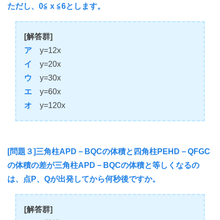
ただし、0≦ x ≦6とします。
[解答群]
ア
y=12x
イ
y=20x
ウ
y=30x
エ
y=60x
オ
y=120x
[問題３]三角柱APD－BQCの体積と四角柱PEHD－QFGC
の体積の差が三角柱APD－BQCの体積と等しくなるの
は、点P、Qが出発してから何秒後ですか。
[解答群]