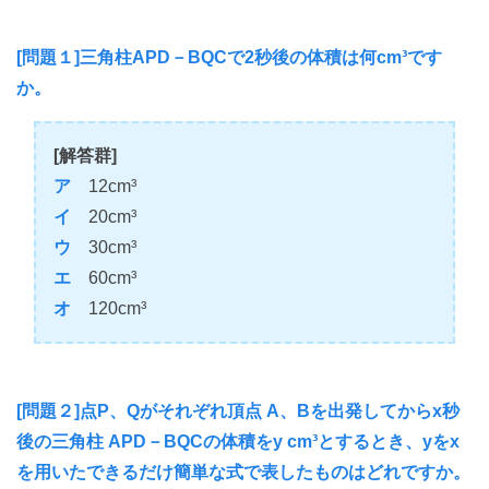
[問題１]三角柱APD－BQCで2秒後の体積は何cm³です
か。
[解答群]
ア
12cm³
イ
20cm³
ウ
30cm³
エ
60cm³
オ
120cm³
[問題２]点P、Qがそれぞれ頂点 A、Bを出発してからx秒
後の三角柱 APD－BQCの体積をy cm³とするとき、yをx
を用いたできるだけ簡単な式で表したものはどれですか。