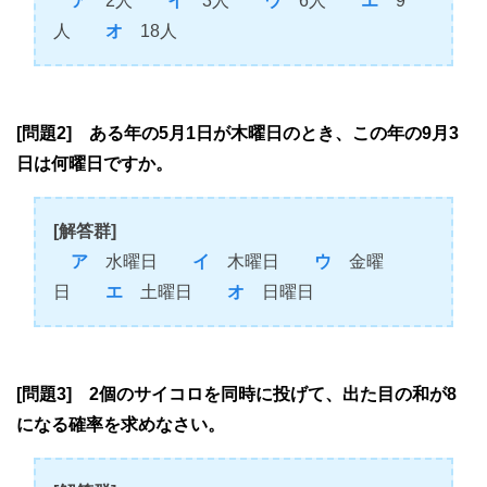
ア
2人
イ
3人
ウ
6人
エ
9
人
オ
18人
[問題2] ある年の5月1日が木曜日のとき、この年の9月3
日は何曜日ですか。
[解答群]
ア
水曜日
イ
木曜日
ウ
金曜
日
エ
土曜日
オ
日曜日
[問題3] 2個のサイコロを同時に投げて、出た目の和が8
になる確率を求めなさい。