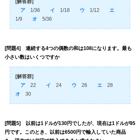
[解答群]
ア
1/36
イ
1/18
ウ
1/12
エ
1/9
オ
5/36
[問題4] 連続する4つの偶数の和は108になります。最も
小さい数はいくつですか
[解答群]
ア
22
イ
24
ウ
26
エ
28
オ
30
[問題5] 以前は1ドルが130円でしたが、現在は1ドルが95
円です。このとき、以前は6500円で輸入していた商品