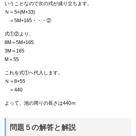
いうことなので次の式が成り立ちます。
Ｎ＝5×(M+33)
＝5M+165・・・②
式①②より、
8M＝5M+165
3M＝165
M＝55
これを式①へ代入します。
Ｎ＝8×55
＝440
よって、池の周りの長さは440ｍ
問題５の解答と解説