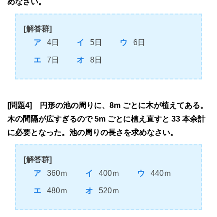
めなさい。
[解答群]
4日
5日
6日
7日
8日
[問題4] 円形の池の周りに、8m ごとに木が植えてある。
木の間隔が広すぎるので 5m ごとに植え直すと 33 本余計
に必要となった。池の周りの長さを求めなさい。
[解答群]
360ｍ
400ｍ
440ｍ
480ｍ
520ｍ