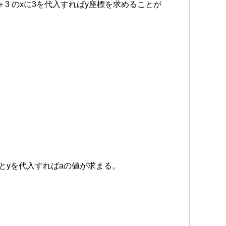
＋3 のxに3を代入すればy座標を求めることが
xとyを代入すればaの値が求まる。