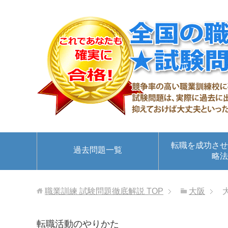
転職を成功させ
過去問題一覧
略法
職業訓練 試験問題徹底解説
TOP
大阪
転職活動のやりかた