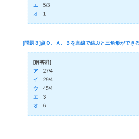
エ
5/3
オ
1
[問題３]点Ｏ、Ａ、Ｂを直線で結ぶと三角形ができ
[解答群]
ア
27/4
イ
29/4
ウ
45/4
エ
3
オ
6