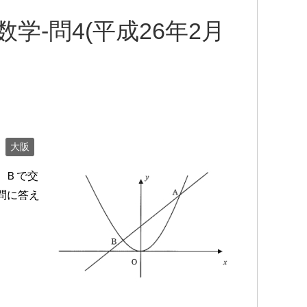
数学-問4(平成26年2月
大阪
Ａ、Ｂで交
問に答え