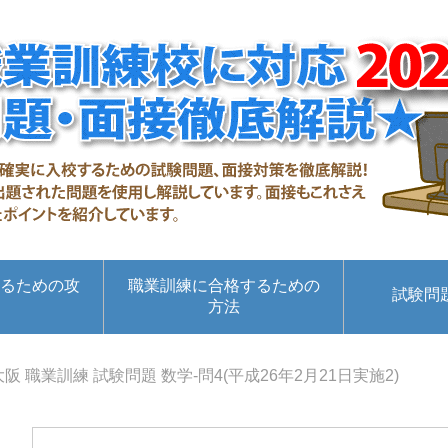
るための攻
職業訓練に合格するための
試験問
方法
大阪 職業訓練 試験問題 数学-問4(平成26年2月21日実施2)