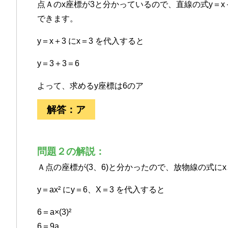
点Ａのx座標が3と分かっているので、直線の式y＝x
できます。
y＝x＋3 にx＝3 を代入すると
y＝3＋3＝6
よって、求めるy座標は6のア
解答：ア
問題２の解説：
Ａ点の座標が(3、6)と分かったので、放物線の式に
y＝ax² にy＝6、X＝3 を代入すると
6＝a×(3)²
6＝9a