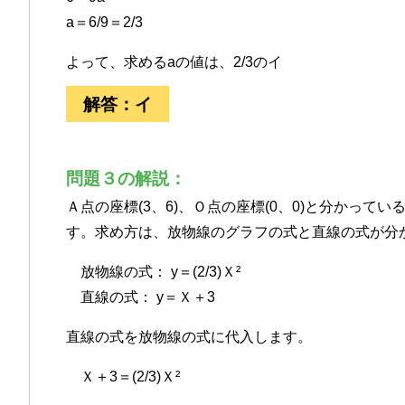
a＝6/9＝2/3
よって、求めるaの値は、2/3のイ
解答：イ
問題３の解説：
Ａ点の座標(3、6)、Ｏ点の座標(0、0)と分かっ
す。求め方は、放物線のグラフの式と直線の式が分
放物線の式： y＝(2/3)Ｘ²
直線の式： y＝Ｘ＋3
直線の式を放物線の式に代入します。
Ｘ＋3＝(2/3)Ｘ²