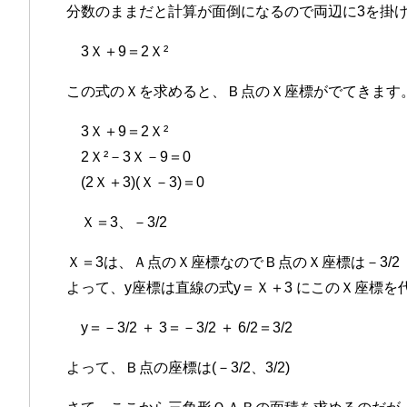
分数のままだと計算が面倒になるので両辺に3を掛
3Ｘ＋9＝2Ｘ²
この式のＸを求めると、Ｂ点のＸ座標がでてきます
3Ｘ＋9＝2Ｘ²
2Ｘ²－3Ｘ－9＝0
(2Ｘ＋3)(Ｘ－3)＝0
Ｘ＝3、－3/2
Ｘ＝3は、Ａ点のＸ座標なのでＢ点のＸ座標は－3/2
よって、y座標は直線の式y＝Ｘ＋3 にこのＸ座標
y＝－3/2 ＋ 3＝－3/2 ＋ 6/2＝3/2
よって、Ｂ点の座標は(－3/2、3/2)