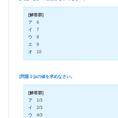
[解答群]
ア
6
イ
7
ウ
8
エ
9
オ
10
[問題２]aの値を求めなさい。
[解答群]
ア
1/3
イ
2/3
ウ
4/3