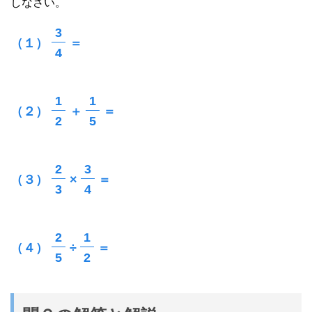
しなさい。
3
（１）
＝
4
1
1
（２）
＋
＝
2
5
2
3
（３）
×
＝
3
4
2
1
（４）
÷
＝
5
2