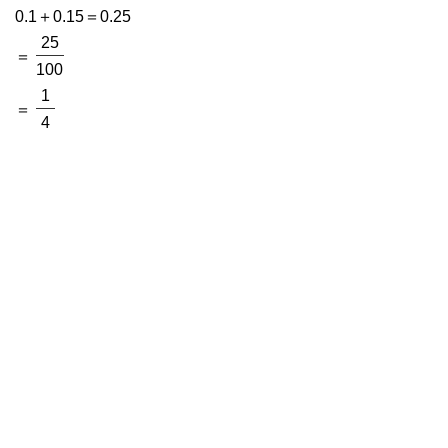
0.1＋0.15＝0.25
25
＝
100
1
＝
4