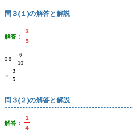
問３(１)の解答と解説
3
解答：
5
6
0.6＝
10
3
＝
5
問３(２)の解答と解説
1
解答：
4