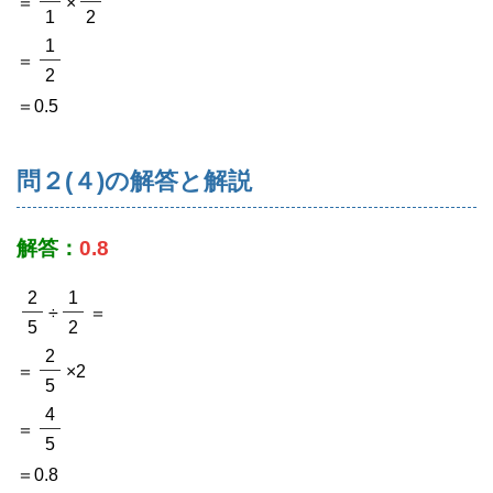
＝
×
1
2
1
＝
2
＝0.5
問２(４)の解答と解説
解答：
0.8
2
1
÷
＝
5
2
2
＝
×2
5
4
＝
5
＝0.8