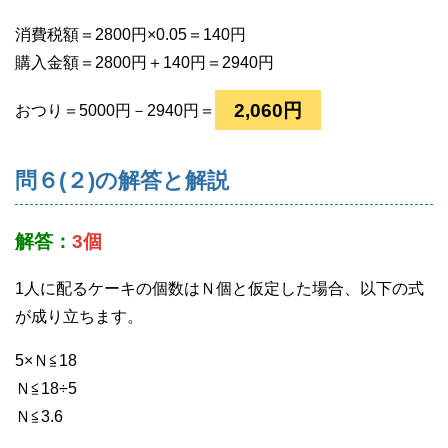
消費税額＝2800円×0.05＝140円
購入金額＝2800円＋140円＝2940円
2,060円
おつり＝5000円－2940円＝
問６(２)の解答と解説
解答：
3個
1人に配るケーキの個数はＮ個と仮定した場合、以下の式
が成り立ちます。
5×Ｎ≦18
Ｎ≦18÷5
Ｎ≦3.6