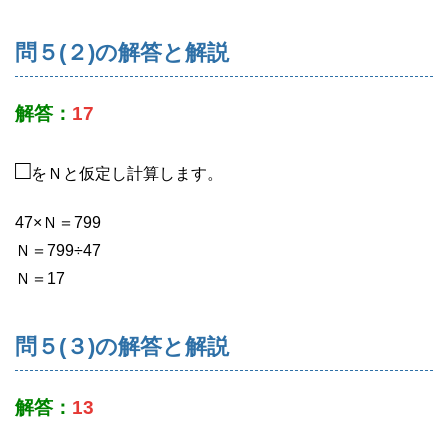
問５(２)の解答と解説
解答：
17
□
をＮと仮定し計算します。
47×Ｎ＝799
Ｎ＝799÷47
Ｎ＝17
問５(３)の解答と解説
解答：
13