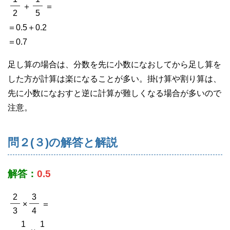
＋
＝
2
5
＝0.5＋0.2
＝0.7
足し算の場合は、分数を先に小数になおしてから足し算を
した方が計算は楽になることが多い。掛け算や割り算は、
先に小数になおすと逆に計算が難しくなる場合が多いので
注意。
問２(３)の解答と解説
解答：
0.5
2
3
×
＝
3
4
1
1