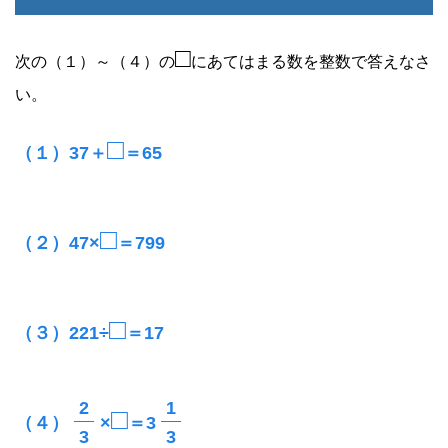
□
次の（１）～（４）の
にあてはまる数を整数で答えなさ
い。
□
（１）37＋
＝65
□
（２）47×
＝799
□
（３）221÷
＝17
2
1
□
（４）
×
＝3
3
3