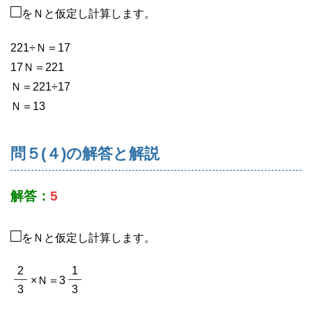
□
をＮと仮定し計算します。
221÷Ｎ＝17
17Ｎ＝221
Ｎ＝221÷17
Ｎ＝13
問５(４)の解答と解説
解答：
5
□
をＮと仮定し計算します。
2
1
×Ｎ＝3
3
3