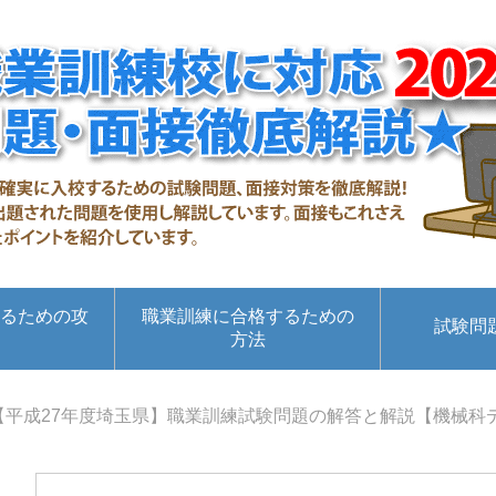
るための攻
職業訓練に合格するための
試験問
方法
【平成27年度埼玉県】職業訓練試験問題の解答と解説【機械科