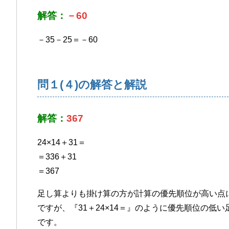
解答：
－60
－35－25＝－60
問１(４)の解答と解説
解答：
367
24×14＋31＝
＝336＋31
＝367
足し算よりも掛け算の方が計算の優先順位が高い点
ですが、『31＋24×14＝』のように優先順位の低
です。