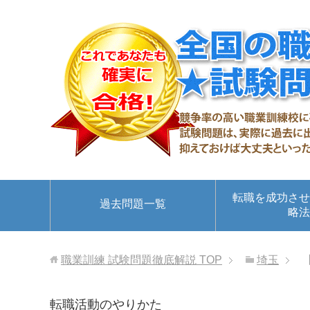
転職を成功させ
過去問題一覧
略法
職業訓練 試験問題徹底解説
TOP
埼玉
転職活動のやりかた