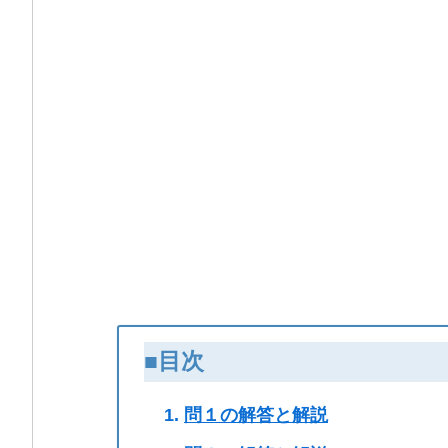
■目次
問１の解答と解説