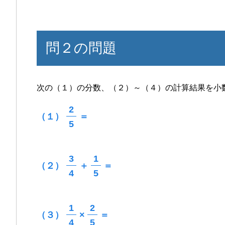
問２の問題
次の（１）の分数、（２）～（４）の計算結果を小
2
（１）
＝
5
3
1
（２）
＋
＝
4
5
1
2
（３）
×
＝
4
5