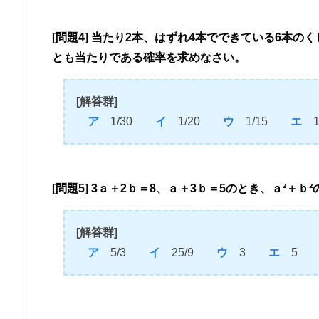
[問題4] 当たり2本、はずれ4本でできている6本
とも当たりである確率を求めなさい。
[解答群]
ア
1/30
イ
1/20
ウ
1/15
エ
1/
[問題5] 3ａ＋2ｂ＝8、ａ＋3ｂ＝5のとき、ａ²＋
[解答群]
ア
5/3
イ
25/9
ウ
3
エ
5