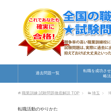
転職を成功させ
過去問題一覧
略法
職業訓練 試験問題徹底解説
TOP
埼玉
転職活動のやりかた