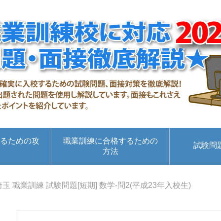
るための攻
職業訓練に合格するための
試験問
方法
埼玉 職業訓練 試験問題[短期] 数学-問2(平成23年入校生)