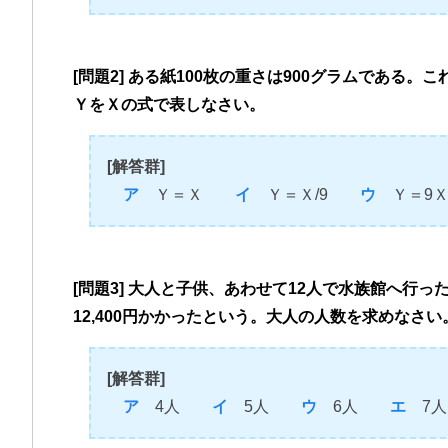
[問題2] ある紙100枚の重さは900グラムである
ＹをＸの式で表しなさい。
[解答群]
ア
Ｙ＝Ｘ
イ
Ｙ＝Ｘ/9
ウ
Ｙ＝
[問題3] 大人と子供、あわせて12人で水族館へ行った
12,400円かかったという。大人の人数を求めなさい
[解答群]
ア
4人
イ
5人
ウ
6人
エ
7人