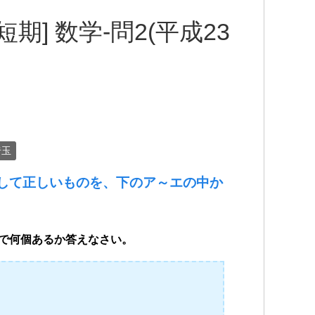
期] 数学-問2(平成23
埼玉
として正しいものを、下のア～エの中か
は全部で何個あるか答えなさい。