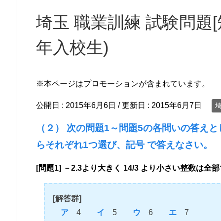
埼玉 職業訓練 試験問題[短
年入校生)
※本ページはプロモーションが含まれています。
公開日 :
2015年6月6日
/ 更新日 :
2015年6月7日
（２） 次の問題1～問題5の各問いの答え
らそれぞれ1つ選び、記号 で答えなさい。
[問題1] －2.3より大きく 14/3 より小さい整数
[解答群]
ア
4
イ
5
ウ
6
エ
7