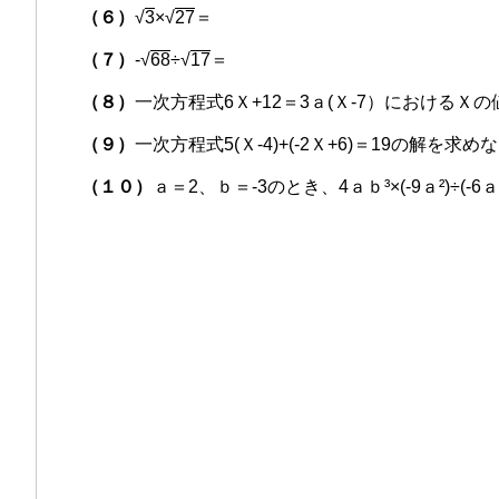
（６）
√
3
×√
27
＝
（７）
-√
68
÷√
17
＝
（８）
一次方程式6Ｘ+12＝3ａ(Ｘ-7）における
（９）
一次方程式5(Ｘ-4)+(-2Ｘ+6)＝19の解を求め
（１０）
ａ＝2、ｂ＝-3のとき、4ａｂ³×(-9ａ²)÷(