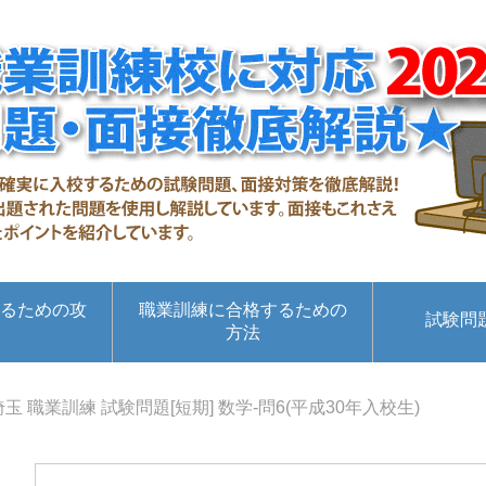
るための攻
職業訓練に合格するための
試験問
方法
埼玉 職業訓練 試験問題[短期] 数学-問6(平成30年入校生)