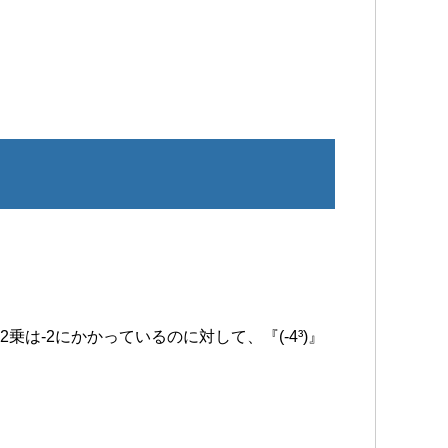
』の2乗は-2にかかっているのに対して、『(-4³)』