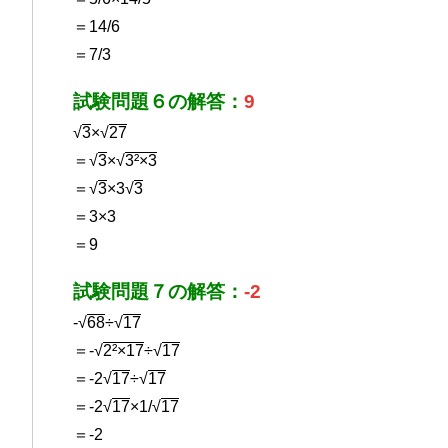
＝14/6
＝7/3
試験問題６の解答：
9
√
3
×√
27
＝√
3
×√
3²×3
＝√
3
×3√
3
＝3×3
＝9
試験問題７の解答：
-2
-√
68
÷√
17
＝-√
2²×17
÷√
17
＝-2√
17
÷√
17
＝-2√
17
×1/√
17
＝-2