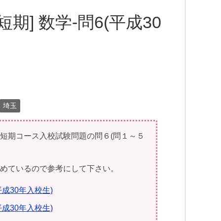
期] 数学-問6(平成30
埼玉
校短期コース入校試験問題の問６(問１～５
とめているので参考にして下さい。
平成30年入校生)
平成30年入校生)