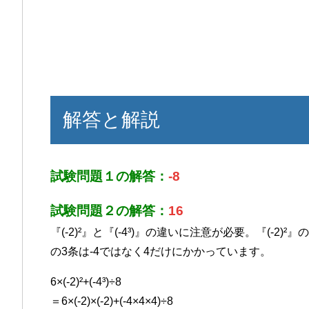
解答と解説
試験問題１の解答：
-8
試験問題２の解答：
16
『(-2)²』と『(-4³)』の違いに注意が必要。『(-2)²
の3条は-4ではなく4だけにかかっています。
6×(-2)²+(-4³)÷8
＝6×(-2)×(-2)+(-4×4×4)÷8