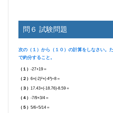
問６ 試験問題
次の（１）から（１０）の計算をしなさい。
で約分すること。
（１）
-27+19＝
（２）
6×(-2)²+(-4³)÷8＝
（３）
17.43+(-18.76)-8.59＝
（４）
-7/9+3/4＝
（５）
5/6÷5/14＝