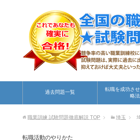
転職を成功させ
過去問題一覧
略法
職業訓練 試験問題徹底解説
TOP
埼玉
転職活動のやりかた