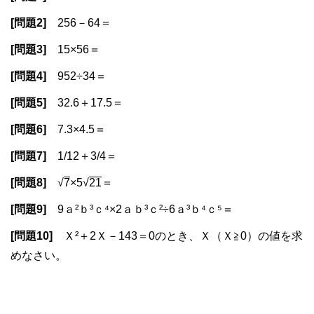
[問題2]
256－64＝
[問題3]
15×56＝
[問題4]
952÷34＝
[問題5]
32.6＋17.5＝
[問題6]
7.3×4.5＝
[問題7]
1/12＋3/4＝
[問題8]
√
7
×5√
21
＝
[問題9]
9ａ²ｂ³ｃ⁴×2ａｂ³ｃ²÷6ａ³ｂ⁴ｃ⁵＝
[問題10]
Ｘ²＋2Ｘ－143＝0のとき、Ｘ（Ｘ≧0）の値を求
めなさい。