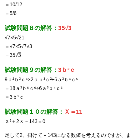
＝10/12
＝5/6
試験問題８の解答：
35√
3
√
7
×5√
21
＝√
7
×5√
7
√
3
＝35√
3
試験問題９の解答：
3ｂ²ｃ
9ａ²ｂ³ｃ⁴×2ａｂ³ｃ²÷6ａ³ｂ⁴ｃ⁵
＝18ａ³ｂ⁶ｃ⁶÷6ａ³ｂ⁴ｃ⁵
＝3ｂ²ｃ
試験問題１０の解答：
Ｘ＝11
Ｘ²＋2Ｘ－143＝0
足して2、掛けて－143になる数値を考えるのですが、ま