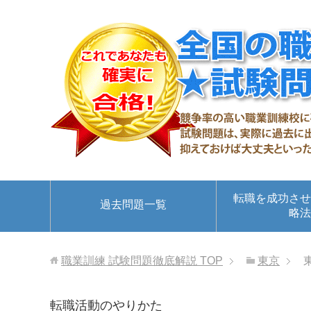
転職を成功させ
過去問題一覧
略法
職業訓練 試験問題徹底解説
TOP
東京
転職活動のやりかた