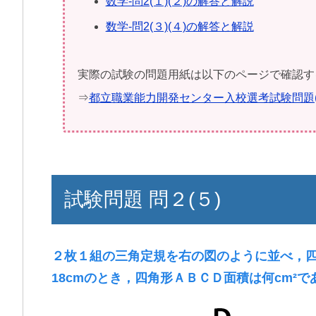
数学-問2(１)(２)の解答と解説
数学-問2(３)(４)の解答と解説
実際の試験の問題用紙は以下のページで確認す
⇒
都立職業能力開発センター入校選考試験問題(
試験問題 問２(５)
２枚１組の三角定規を右の図のように並べ，
18cmのとき，四角形ＡＢＣＤ面積は何cm²