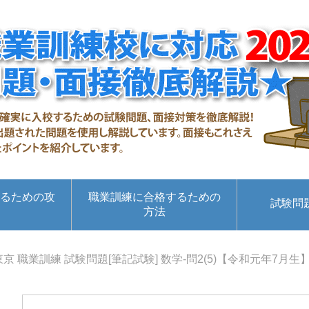
るための攻
職業訓練に合格するための
試験問
方法
東京 職業訓練 試験問題[筆記試験] 数学-問2(5)【令和元年7月生