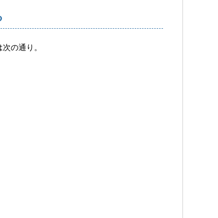
る
は次の通り。