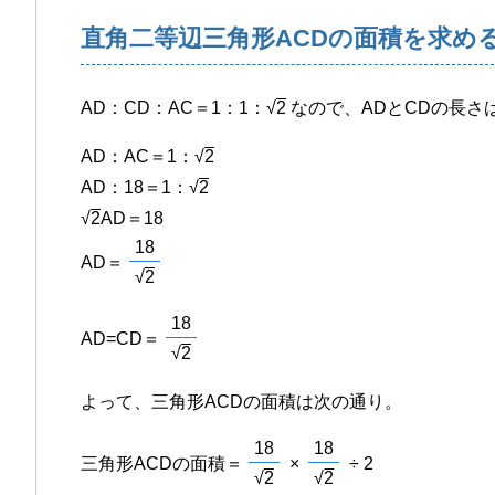
直角二等辺三角形ACDの面積を求め
AD：CD：AC＝1：1：√
2
なので、ADとCDの長さ
AD：AC＝1：√
2
AD：18＝1：√
2
√
2
AD＝18
18
AD＝
√
2
18
AD=CD＝
√
2
よって、三角形ACDの面積は次の通り。
18
18
三角形ACDの面積＝
×
÷ 2
√
2
√
2