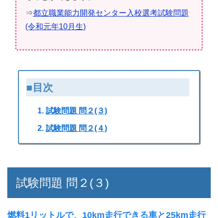
⇒
都立職業能力開発センター入校選考試験問題
(令和元年10月生)
■目次
試験問題 問２(３)
試験問題 問２(４)
試験問題 問２(３)
燃料1リットルで、10km走行できる車と25km走行