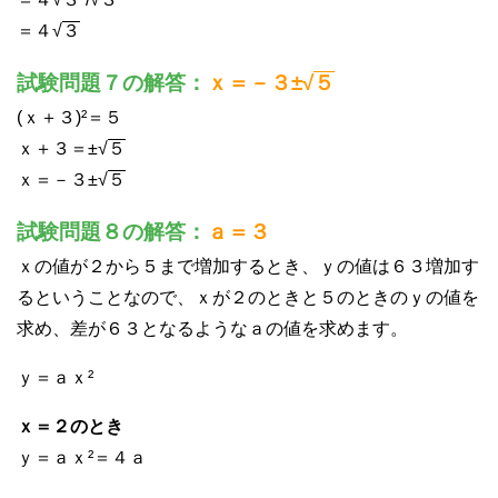
＝４√
３
試験問題７の解答：
ｘ＝－３±√
５
(ｘ＋３)²＝５
ｘ＋３＝±√
５
ｘ＝－３±√
５
試験問題８の解答：
ａ＝３
ｘの値が２から５まで増加するとき、ｙの値は６３増加す
るということなので、ｘが２のときと５のときのｙの値を
求め、差が６３となるようなａの値を求めます。
ｙ＝ａｘ²
ｘ＝２のとき
ｙ＝ａｘ²＝４ａ