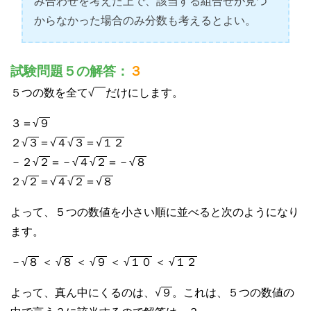
み合わせを考えた上で、該当する組合せが見つ
からなかった場合のみ分数も考えるとよい。
試験問題５の解答：
３
５つの数を全て√
だけにします。
３＝√
９
２√
３
＝√
４
√
３
＝√
１２
－２√
２
＝－√
４
√
２
＝－√
８
２√
２
＝√
４
√
２
＝√
８
よって、５つの数値を小さい順に並べると次のようになり
ます。
－√
８
＜ √
８
＜ √
９
＜ √
１０
＜ √
１２
よって、真ん中にくるのは、√
９
。これは、５つの数値の