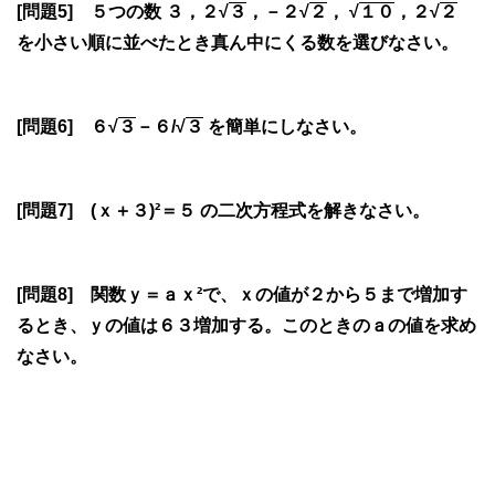
[問題5] ５つの数 ３，２√
３
，－２√
２
， √
１０
，２√
２
を小さい順に並べたとき真ん中にくる数を選びなさい。
[問題6] ６√
３
－６/√
３
を簡単にしなさい。
[問題7] (ｘ＋３)²＝５ の二次方程式を解きなさい。
[問題8] 関数ｙ＝ａｘ²で、ｘの値が２から５まで増加す
るとき、ｙの値は６３増加する。このときのａの値を求め
なさい。