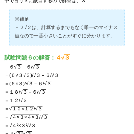
中で言う３に該当するので解答は、３
※補足
－２√
２
は、計算するまでもなく唯一のマイナス
値なので一番小さいことがすぐに分かります。
試験問題６の解答：
４√
３
６√
３
－６/√
３
＝(６√
３
√
３
)/√
３
－６/√
３
＝(６×３)/√
３
－６/√
３
＝１８/√
３
－６/√
３
＝１２/√
３
＝√
１２×１２
/√
３
＝√
４×３×４×３
/√
３
＝√
４²×３²
/√
３
＝４√
３²
/√
３