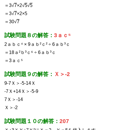
＝3√
7
×2√
5
√
5
＝3√
7
×2×5
＝30√
7
試験問題８の解答：
3ａｃ⁵
2ａｂｃ⁴ × 9ａｂ²ｃ² ÷ 6ａｂ³ｃ
＝18ａ²ｂ³ｃ⁶ ÷ 6ａｂ³ｃ
＝3ａｃ⁵
試験問題９の解答：
Ｘ＞-2
9-7Ｘ＞-5-14Ｘ
-7Ｘ+14Ｘ＞-5-9
7Ｘ＞-14
Ｘ＞-2
試験問題１０の解答：
207