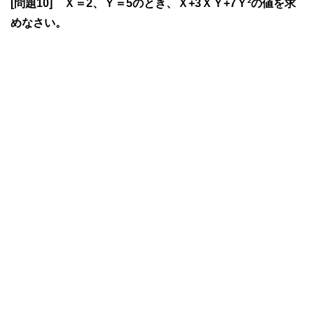
[問題10] Ｘ＝2、Ｙ＝5のとき、Ｘ+3ＸＹ+7Ｙ²の値を求
めなさい。