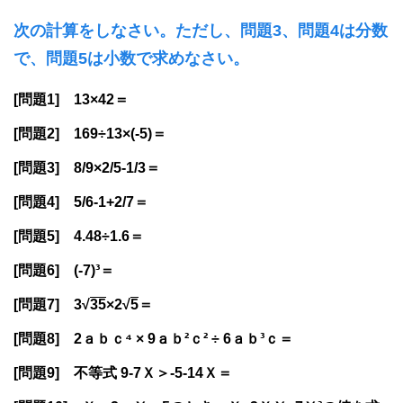
次の計算をしなさい。ただし、問題3、問題4は分数
で、問題5は小数で求めなさい。
[問題1] 13×42＝
[問題2] 169÷13×(-5)＝
[問題3] 8/9×2/5-1/3＝
[問題4] 5/6-1+2/7＝
[問題5] 4.48÷1.6＝
[問題6] (-7)³＝
[問題7] 3√
35
×2√
5
＝
[問題8] 2ａｂｃ⁴ × 9ａｂ²ｃ² ÷ 6ａｂ³ｃ＝
[問題9] 不等式 9-7Ｘ＞-5-14Ｘ＝