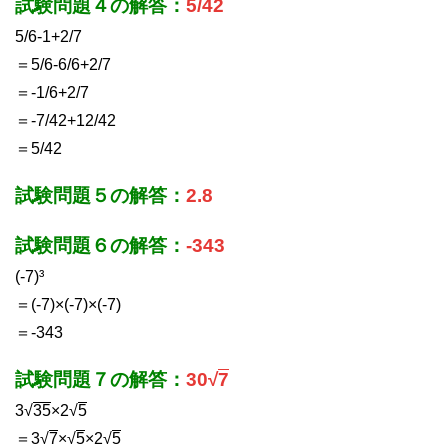
試験問題４の解答：
5/42
5/6-1+2/7
＝5/6-6/6+2/7
＝-1/6+2/7
＝-7/42+12/42
＝5/42
試験問題５の解答：
2.8
試験問題６の解答：
-343
(-7)³
＝(-7)×(-7)×(-7)
＝-343
試験問題７の解答：
30√
7
3√
35
×2√
5
＝3√
7
×√
5
×2√
5