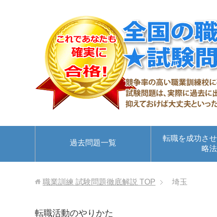
転職を成功させ
過去問題一覧
略法
職業訓練 試験問題徹底解説
TOP
埼玉
転職活動のやりかた